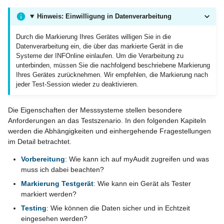
Hinweis: Einwilligung in Datenverarbeitung
Testen von mobile
enabled websites (MEW)
Durch die Markierung Ihres Gerätes willigen Sie in die
und Google AMP Articles
Datenverarbeitung ein, die über das markierte Gerät in die
Systeme der INFOnline einlaufen. Um die Verarbeitung zu
unterbinden, müssen Sie die nachfolgend beschriebene Markierung
myAudit Weboberfläche
Ihres Gerätes zurücknehmen. Wir empfehlen, die Markierung nach
jeder Test-Session wieder zu deaktivieren.
Testing mit myAudit
Die Eigenschaften der Messsysteme stellen besondere
Login
Anforderungen an das Testszenario. In den folgenden Kapiteln
werden die Abhängigkeiten und einhergehende Fragestellungen
im Detail betrachtet.
Dashboard
Vorbereitung
: Wie kann ich auf myAudit zugreifen und was
Vorlagen für App und
muss ich dabei beachten?
Webseiten Tests
Markierung Testgerät
: Wie kann ein Gerät als Tester
markiert werden?
Menü - individuelles
Testing
: Wie können die Daten sicher und in Echtzeit
Test-Setup
eingesehen werden?