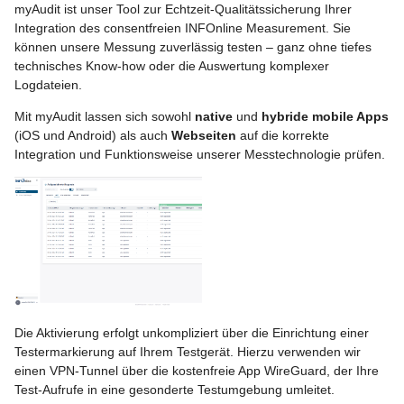
Markierung
Codes
myAudit ist unser Tool zur Echtzeit-Qualitätssicherung Ihrer
i
Migration für Kunden
Bestellcenter
Zusätzliche Logins
Integration des consentfreien INFOnline Measurement. Sie
t
können unsere Messung zuverlässig testen – ganz ohne tiefes
Test Ihrer App
Codestruktur erstellen
technisches Know-how oder die Auswertung komplexer
Code-Import und Export
Monitoring Codes
i
Logdateien.
Selfhoster INFOnline
Kategoriensystem 2.0 (PD
a
Serviceplattform
Kontakt
Customizable Measureme
Mit myAudit lassen sich sowohl
native
und
hybride mobile Apps
(iOS und Android) als auch
Webseiten
auf die korrekte
Audits
l
Integration und Funktionsweise unserer Messtechnologie prüfen.
myAudit - Alternative Tester-
Meldungen
i
Markierung für Webseiten
Hilfe
s
Test-Markierung mit Custom
i
User Agent
e
Custom User Agent
r
anlegen – Google
Chrome
Die Aktivierung erfolgt unkompliziert über die Einrichtung einer
t
Testermarkierung auf Ihrem Testgerät. Hierzu verwenden wir
einen VPN-Tunnel über die kostenfreie App WireGuard, der Ihre
Custom User Agent
Test-Aufrufe in eine gesonderte Testumgebung umleitet.
anlegen – Mozilla Firefox