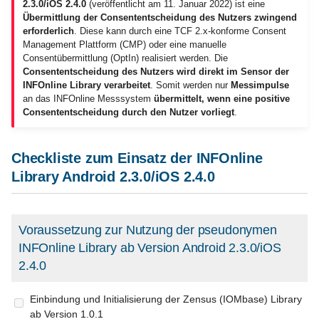
Hybride Messung Zensus
Hybride Messung Zensus
pseudonym (und ÖWA)
2.3.0/iOS 2.4.0
(veröffentlicht am 11. Januar 2022) ist eine
i
Übermittlung der Consententscheidung des Nutzers zwingend
Funktionen der
Migration für Kunden
Bestellcenter
Zusätzliche Logins
erforderlich
. Diese kann durch eine TCF 2.x-konforme Consent
t
pseudonymen Library
Prüfmöglichkeiten
Prüfmöglichkeiten
Funktion der SZM-Library
Management Plattform (CMP) oder eine manuelle
Code-Import und Export
Monitoring Codes
Consentübermittlung (OptIn) realisiert werden. Die
i
Consententscheidung des Nutzers wird direkt im Sensor der
Vorgaben zum Aufruf
Hybride Messung unter
INFOnline Library verarbeitet
. Somit werden nur
Messimpulse
a
Android
Kontakt
Customizable Measureme
an das INFOnline Messsystem
übermittelt, wenn eine positive
Debug-Informationen
Audits
Consententscheidung durch den Nutzer vorliegt
.
l
Konfiguration ohne
Meldungen
i
iOS und TCF
Measurement Manager
Checkliste zum Einsatz der INFOnline
Hilfe
s
Library Android 2.3.0/iOS 2.4.0
Parallel Zensus und
Debug Informationen
i
pseudonym (und ÖWA)
Android playstore
e
Voraussetzung zur Nutzung der pseudonymen
Hybride Messung iOS
r
INFOnline Library ab Version Android 2.3.0/iOS
AndroidX
Konfiguration ohne
2.4.0
t
Measurement Manager
Vorgaben zum Aufruf
Einbindung und Initialisierung der Zensus (IOMbase) Library
ab Version 1.0.1
App Tracking ab iOS 14
Android TV und Nexus