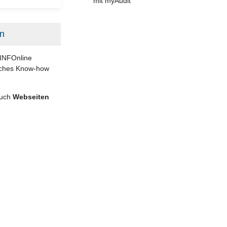
mit myAudit
en
 INFOnline
isches Know-how
auch
Webseiten