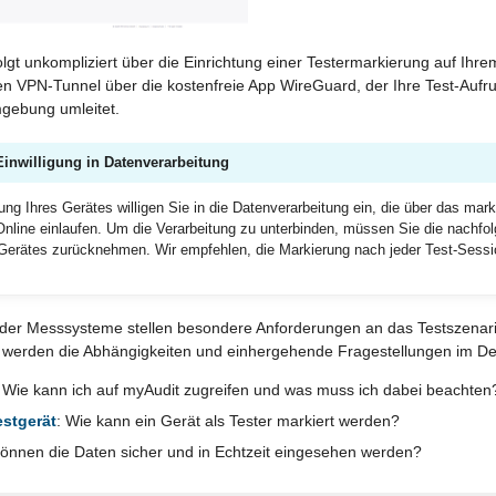
olgt unkompliziert über die Einrichtung einer Testermarkierung auf Ihre
n VPN-Tunnel über die kostenfreie App WireGuard, der Ihre Test-Aufru
gebung umleitet.
Einwilligung in Datenverarbeitung
ng Ihres Gerätes willigen Sie in die Datenverarbeitung ein, die über das marki
line einlaufen. Um die Verarbeitung zu unterbinden, müssen Sie die nachfo
Gerätes zurücknehmen. Wir empfehlen, die Markierung nach jeder Test-Sessi
 der Messsysteme stellen besondere Anforderungen an das Testszenari
 werden die Abhängigkeiten und einhergehende Fragestellungen im Deta
: Wie kann ich auf myAudit zugreifen und was muss ich dabei beachten
estgerät
: Wie kann ein Gerät als Tester markiert werden?
können die Daten sicher und in Echtzeit eingesehen werden?