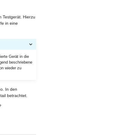
m Testgerät. Hierzu
fe in eine
erte Gerät in die
lgend beschriebene
on wieder zu
o. In den
il betrachtet.
?