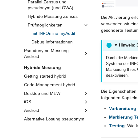
Parallel Zensus und
pseudonym (und ÖWA)
Hybride Messung Zensus
Die Aktivierung erf
verwenden wir eine
Prüfmöglichkeiten
gesonderte Testum
mit INFOnline myAudit
Debug Informationen
Hinweis: 
Pseudonyme Messung
Android
Durch die Markieru
Systeme der INFOn
Hybride Messung
Markierung Ihres 
deaktivieren.
Getting started hybrid
Code-Management hybrid
Die Eigenschaften
Desktop und MEW
folgenden Kapiteln
iOS
Vorbereitung
Android
Markierung T
Alternative Lösung pseudonym
Testing
: Wie 