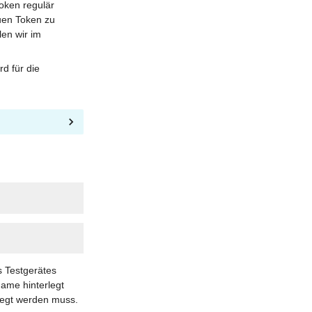
oken regulär
uen Token zu
en wir im
d für die
s Testgerätes
name hinterlegt
legt werden muss.