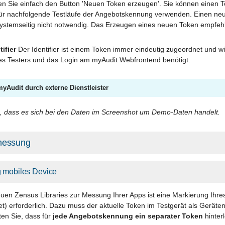
en Sie einfach den Button 'Neuen Token erzeugen'. Sie können einen T
 für nachfolgende Testläufe der Angebotskennung verwenden. Einen ne
systemseitig nicht notwendig. Das Erzeugen eines neuen Token empfehl
tifier
Der Identifier ist einem Token immer eindeutig zugeordnet und wir
des Testers und das Login am myAudit Webfrontend benötigt.
yAudit durch externe Dienstleister
e, dass es sich bei den Daten im Screenshot um Demo-Daten handelt.
messung
g mobiles Device
uen Zensus Libraries zur Messung Ihrer Apps ist eine Markierung Ihre
t) erforderlich. Dazu muss der aktuelle Token im Testgerät als Geräte
ten Sie, dass für
jede Angebotskennung ein separater Token
hinter