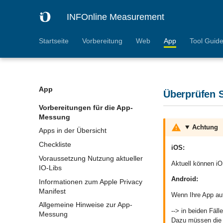
INFOnline Measurement
Startseite
Vorbereitung
Web
App
Tool Guid
App
Überprüfen S
Vorbereitungen für die App-
Messung
Achtung
Apps in der Übersicht
Checkliste
iOS:
Voraussetzung Nutzung aktueller
Aktuell können iO
IO-Libs
Android:
Informationen zum Apple Privacy
Manifest
Wenn Ihre App au
Allgemeine Hinweise zur App-
--> in beiden Fäl
Messung
Dazu müssen die 