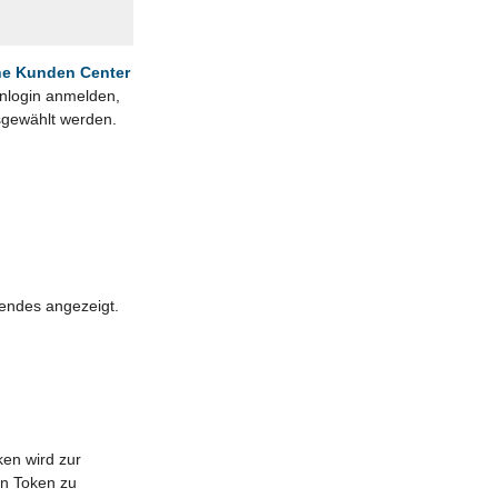
ne Kunden Center
enlogin anmelden,
sgewählt werden.
endes angezeigt.
en wird zur
en Token zu