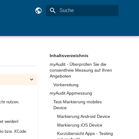
Suche wird initialisiert
Deutsch
English
Inhaltsverzeichnis
myAudit - Überprüfen Sie die
consentfreie Messung auf Ihren
Angeboten
Vorbereitung
myAudit Appmessung
Test-Markierung mobiles
cht nutzen.
Device
Markierung Android Device
et werden!
Markierung iOS Device
dio bzw. XCode.
Kurzübersicht Apps - Testing