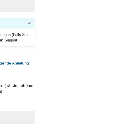
legen (Falls Sie
en Support)
gende Anleitung
 ( st, dn, mh ) im
n)