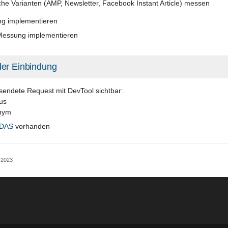
iche Varianten (AMP, Newsletter, Facebook Instant Article) messen
g implementieren
essung implementieren
der Einbindung
rsendete Request mit DevTool sichtbar:
us
onym
IDAS
vorhanden
 2023