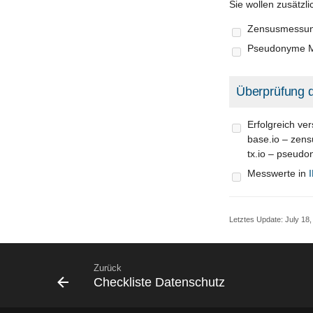
Sie wollen zusätzl
Zensusmessun
Pseudonyme M
Überprüfung 
Erfolgreich ve
base.io – zens
tx.io – pseud
Messwerte in
Letztes Update:
July 18,
Zurück
Checkliste Datenschutz