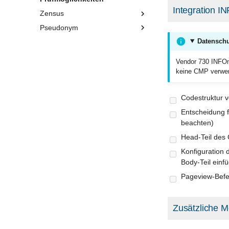
Integration 
Zensus
Pseudonym
Datenschu
Vendor 730 INFOn
keine CMP verwend
Codestruktur v
Entscheidung f
beachten)
Head-Teil des 
Konfiguration 
Body-Teil ein
Pageview-Befeh
Zusätzliche M