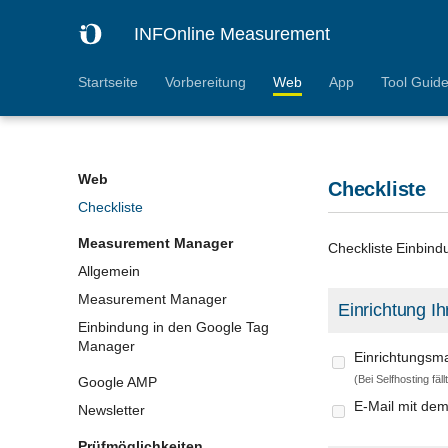
INFOnline Measurement
Startseite
Vorbereitung
Web
App
Tool Guid
Web
Checkliste
Checkliste
Measurement Manager
Checkliste Einbin
Allgemein
Measurement Manager
Einrichtung Ih
Einbindung in den Google Tag
Manager
Einrichtungsma
(Bei Selfhosting fäl
Google AMP
E-Mail mit dem
Newsletter
Prüfmöglichkeiten